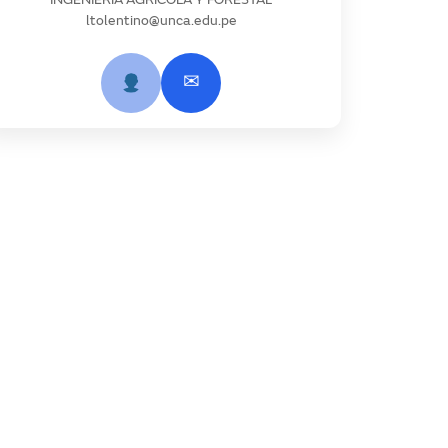
INGENIERÍA AGRÍCOLA Y FORESTAL
ltolentino@unca.edu.pe
✉