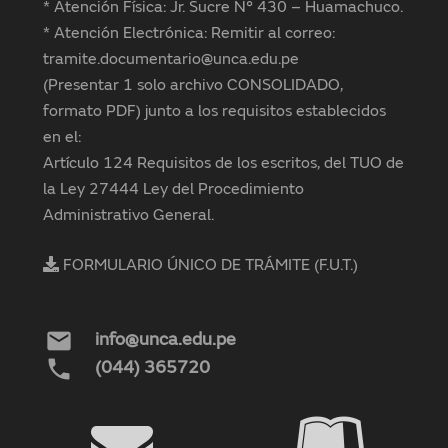
* Atención Física: Jr. Sucre N° 430 – Huamachuco.
* Atención Electrónica: Remitir al correo:
tramite.documentario@unca.edu.pe
(Presentar 1 solo archivo CONSOLIDADO,
formato PDF) junto a los requisitos establecidos
en el:
Artículo 124 Requisitos de los escritos, del TUO de
la Ley 27444 Ley del Procedimiento
Administrativo General.
FORMULARIO ÚNICO DE TRÁMITE (F.U.T.)
mail
info@unca.edu.pe
phone
(044) 365720