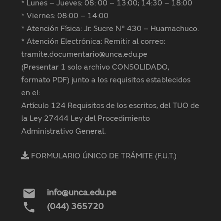
* Lunes – Jueves: 08: 00 – 13:00; 14:30 – 18:00
* Viernes: 08:00 – 14:00
* Atención Física: Jr. Sucre N° 430 – Huamachuco.
* Atención Electrónica: Remitir al correo:
tramite.documentario@unca.edu.pe
(Presentar 1 solo archivo CONSOLIDADO,
formato PDF) junto a los requisitos establecidos
en el:
Artículo 124 Requisitos de los escritos, del TUO de
la Ley 27444 Ley del Procedimiento
Administrativo General.
FORMULARIO ÚNICO DE TRÁMITE (F.U.T.)
mail
info@unca.edu.pe
phone
(044) 365720