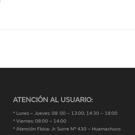
ATENCIÓN AL USUARIO:
* Lunes – Jueves: 08: 00 – 13:00; 14:30 – 18:00
* Viernes: 08:00 – 14:00
* Atención Física: Jr. Sucre N° 430 – Huamachuco.