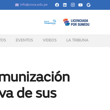
info@unca.edu.pe
TOS
EVENTOS
VIDEOS
LA TRIBUNA
munización
iva de sus