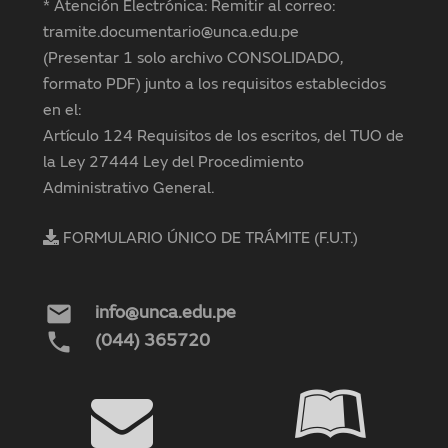
* Atención Electrónica: Remitir al correo:
tramite.documentario@unca.edu.pe
(Presentar 1 solo archivo CONSOLIDADO,
formato PDF) junto a los requisitos establecidos
en el:
Artículo 124 Requisitos de los escritos, del TUO de
la Ley 27444 Ley del Procedimiento
Administrativo General.
FORMULARIO ÚNICO DE TRÁMITE (F.U.T.)
mail
info@unca.edu.pe
phone
(044) 365720