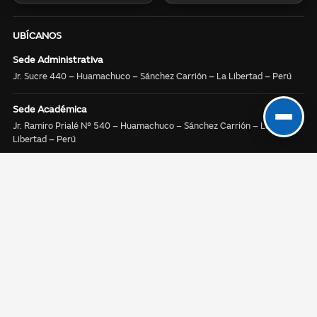
UBÍCANOS
Sede Administrativa
Jr. Sucre 440 – Huamachuco – Sánchez Carrión – La Libertad – Perú
Sede Académica
Jr. Ramiro Prialé N° 540 – Huamachuco – Sánchez Carrión – La
Libertad – Perú
Sede Laboratorio
Jr. Garcilazo de la Vega N° 905 – Huamachuco – Sánchez Carrión – La
Libertad – Perú
Sede Sanagorán
Calle Real Sector Sanagorán CP/Parcela 34274 – Sanagorán – Sánchez
Carrión – La Libertad – Perú
SÍGUENOS EN: