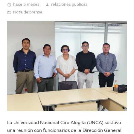
hace 5 meses
relaciones publicas
access_time
person
Nota de prensa
folder_open
La Universidad Nacional Ciro Alegría (UNCA) sostuvo
una reunión con funcionarios de la Dirección General