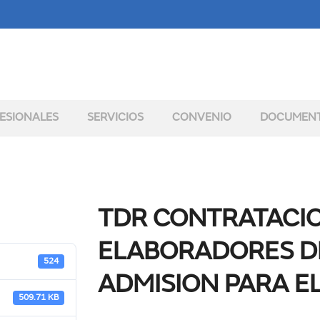
ESIONALES
SERVICIOS
CONVENIO
DOCUMEN
TDR CONTRATACIO
ELABORADORES D
524
ADMISION PARA E
509.71 KB