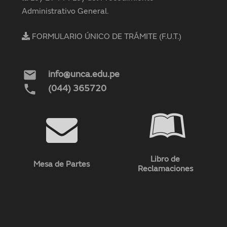
Administrativo General.
FORMULARIO ÚNICO DE TRÁMITE (F.U.T.)
mail
info@unca.edu.pe
phone
(044) 365720
Libro de
Mesa de Partes
Reclamaciones