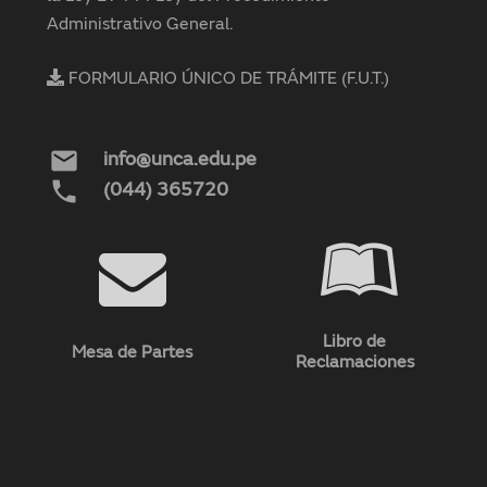
Administrativo General.
FORMULARIO ÚNICO DE TRÁMITE (F.U.T.)
mail
info@unca.edu.pe
phone
(044) 365720
Libro de
Mesa de Partes
Reclamaciones